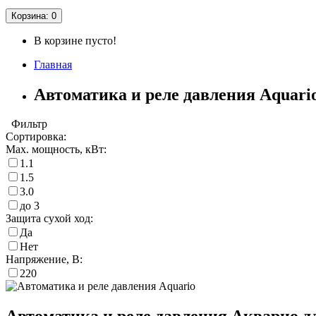
Корзина
: 0
В корзине пусто!
Главная
Автоматика и реле давления Aquari
Фильтр
Сортировка:
Max. мощность, кВт:
1.1
1.5
3.0
до 3
Защита сухой ход:
Да
Нет
Напряжение, В:
220