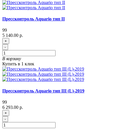
Прессконтроль Aquario тип II
99
5 140.00 р.
+
-
В корзину
Купить в 1 клик
Прессконтроль Aquario тип III (L)-2019
99
6 293.00 р.
+
-