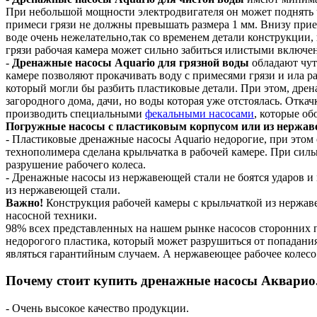
При небольшой мощности электродвигателя он может поднять ч
примеси грязи не должны превышать размера 1 мм. Внизу прие
воде очень нежелательно,так со временем детали конструкции,
грязи рабочая камера может сильно забиться илистыми включен
-
Дренажные насосы Aquario для грязной воды
обладают чут
камере позволяют прокачивать воду с примесями грязи и ила ра
который могли бы разбить пластиковые детали. При этом, дре
загородного дома, дачи, но воды которая уже отстоялась. Отк
производить специальными
фекальными насосами
, которые о
Погружные насосы с пластиковым корпусом или из нержав
- Пластиковые дренажные насосы Aquario недорогие, при этом
технополимера сделана крыльчатка в рабочей камере. При силь
разрушение рабочего колеса.
- Дренажные насосы из нержавеющей стали не боятся ударов и 
из нержавеющей стали.
Важно!
Конструкция рабочей камеры с крыльчаткой из нержав
насосной техники.
98% всех представленных на нашем рынке насосов сторонних 
недорогого пластика, который может разрушиться от попадания
являться гарантийным случаем. А нержавеющее рабочее колесо
Почему стоит купить дренажные насосы Акварио
- Очень высокое качество продукции.