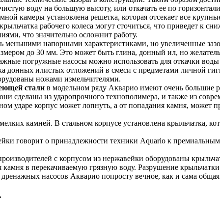
истую воду на большую высоту, или откачать ее по горизонтали
мной камеры установлена решетка, которая отсекает все крупные
 крыльчатка рабочего колеса могут сточиться, что приведет к 
иями, что значительно осложнит работу.
ь меньшими напорными характеристиками, но увеличенные зазо
змером до 30 мм. Это может быть глина, донный ил, но желатель
нажные погружные насосы можно использовать для откачки воды 
ачка донных илистых отложений в смеси с предметами личной ги
борудованы ножами измельчителями.
еющей стали
в модельном ряду Акварио имеют очень большие р
 они сделаны из ударопрочного технополимера, и также из совр
ном ударе корпус может лопнуть, а от попадания камня, может 
мелких камней. В стальном корпусе установлена крыльчатка, кот
ейки говорит о принадлежности техники Aquario к премиальны
производителей с корпусом из нержавейки оборудованы крыльча
 камня в перекачиваемую грязную воду. Разрушение крыльчатки 
 дренажных насосов Акварио попросту вечное, как и сама общая
.