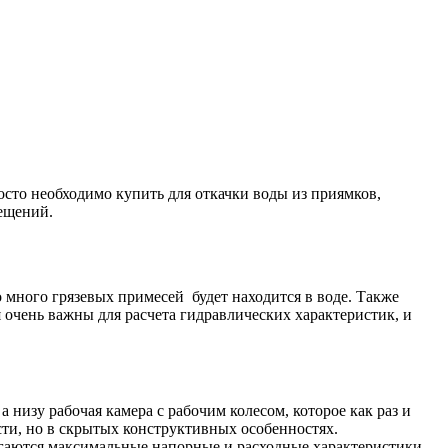
сто необходимо купить для откачки воды из приямков,
ещений.
о много грязевых примесей будет находится в воде. Также
я очень важны для расчета гидравлических характеристик, и
низу рабочая камера с рабочим колесом, которое как раз и
сти, но в скрытых конструктивных особенностях.
гаются максимальные напорные и расходные характеристики.