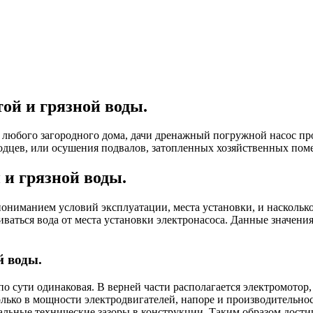
ой и грязной воды.
 любого загородного дома, дачи дренажный погружной насос про
одцев, или осушения подвалов, затопленных хозяйственных пом
и грязной воды.
пониманием условий эксплуатации, места установки, и наскольк
чиваться вода от места установки электронасоса. Данные значени
й воды.
ути одинаковая. В верней части располагается электромотор, а 
олько в мощности электродвигателей, напоре и производительно
ьные технические зазоры в конструкции. Таким образом дости