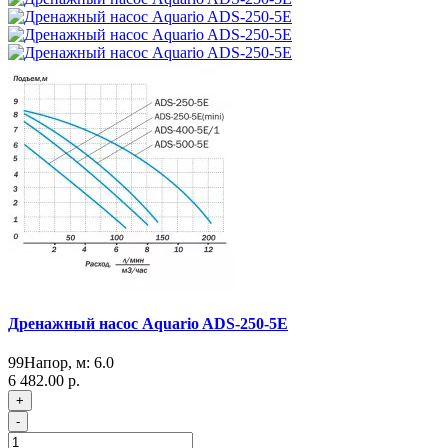
Дренажный насос Aquario ADS-250-5E
99
Напор, м:
6.0
6 482.00 р.
+
-