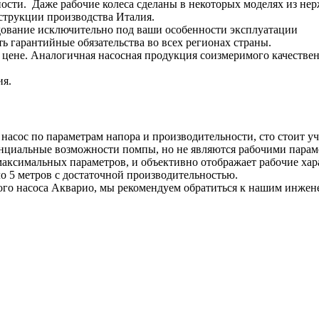
ости. Даже рабочие колеса сделаны в некоторых моделях из не
нструкции производства Италия.
дование исключительно под ваши особенности эксплуатации
ь гарантийные обязательства во всех регионах страны.
цене. Аналогичная насосная продукция соизмеримого качествен
ия.
насос по параметрам напора и производительности, сто стоит у
нциальные возможности помпы, но не являются рабочими парам
т максимальных параметров, и объективно отображает рабочие х
ло 5 метров с достаточной производительностью.
ого насоса Акварио, мы рекомендуем обратиться к нашим инжене