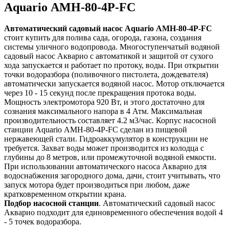
Aquario АМН-80-4P-FС
Автоматический садовый насос Aquario АМН-80-4P-FС
стоит купить для полива сада, огорода, газона, создания
системы уличного водопровода. Многоступенчатый водяной
садовый насос Акварио с автоматикой и защитой от сухого
хода запускается и работает по протоку, воды. При открытии
точки водоразбора (поливочного пистолета, дождевателя)
автоматически запускается водяной насос. Мотор отключается
через 10 - 15 секунд после прекращения протока воды.
Мощность электромотора 920 Вт, и этого достаточно для
сознания максимального напора в 4 Атм. Максимальная
производительность составляет 4.2 м3/час. Корпус насосной
станции Aquario АМН-80-4P-FС сделан из пищевой
нержавеющей стали. Гидроаккумулятор в конструкции не
требуется. Захват воды может производится из колодца с
глубины до 8 метров, или промежуточной водяной емкости.
При использовании автоматического насоса Акварио для
водоснабжения загородного дома, дачи, стоит учитывать, что
запуск мотора будет производиться при любом, даже
кратковременном открытии крана.
Подбор насосной станции
. Автоматический садовый насос
Акварио подходит для единовременного обеспечения водой 4
- 5 точек водоразбора.