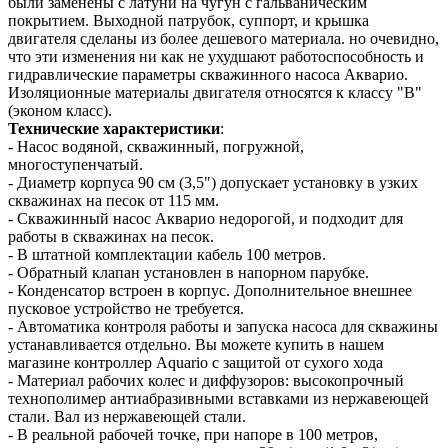
были заменены с латуни на чугун с гальваническим
покрытием. Выходной патрубок, суппорт, и крышка
двигателя сделаны из более дешевого материала. но очевидно,
что эти изменения ни как не ухудшают работоспособность и
гидравлические параметры скважинного насоса Акварио.
Изоляционные материалы двигателя относятся к классу "B"
(эконом класс).
Технические характеристики
:
- Насос водяной, скважинный, погружной,
многоступенчатый.
- Диаметр корпуса 90 см (3,5") допускает установку в узких
скважинах на песок от 115 мм.
- Скважинный насос Акварио недорогой, и подходит для
работы в скважинах на песок.
- В штатной комплектации кабель 100 метров.
- Обратный клапан установлен в напорном парубке.
- Конденсатор встроен в корпус. Дополнительное внешнее
пусковое устройство не требуется.
- Автоматика контроля работы и запуска насоса для скважины
устанавливается отдельно. Вы можете купить в нашем
магазине контроллер Aquario с защитой от сухого хода
- Материал рабочих колес и диффузоров: высокопрочный
технополимер антиабразивными вставками из нержавеющей
стали. Вал из нержавеющей стали.
- В реальной рабочей точке, при напоре в 100 метров,