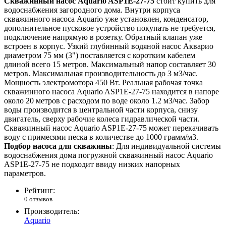
Скважинный насос Aquario ASP1E-27-75
стоит купить для
водоснабжения загородного дома. Внутри корпуса
скважинного насоса Aquario уже установлен, конденсатор,
дополнительное пусковое устройство покупать не требуется,
подключение напрямую в розетку. Обратный клапан уже
встроен в корпус. Узкий глубинный водяной насос Акварио
диаметром 75 мм (3") поставляется с коротким кабелем
длиной всего 15 метров. Максимальный напор составляет 30
метров. Максимальная производительность до 3 м3/час.
Мощность электромотора 450 Вт. Реальная рабочая точка
скважинного насоса Aquario ASP1E-27-75 находится в напоре
около 20 метров с расходом по воде около 1.2 м3/час. Забор
воды производится в центральной части корпуса, снизу
двигатель, сверху рабочие колеса гидравлической части.
Скважинный насос Aquario ASP1E-27-75 может перекачивать
воду с примесями песка в количестве до 1000 грамм/м3.
Подбор насоса для скважины
: Для индивидуальной системы
водоснабжения дома погружной скважинный насос Aquario
ASP1E-27-75 не подходит ввиду низких напорных
параметров.
Рейтинг:
0 отзывов
Производитель:
Aquario