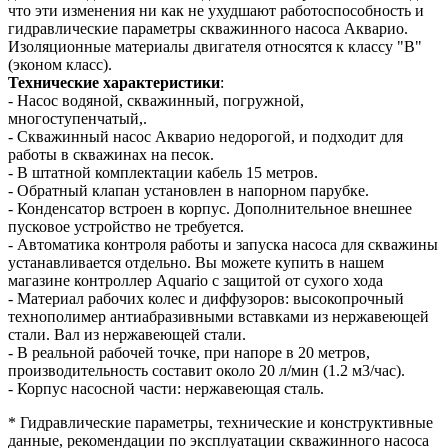
что эти изменения ни как не ухудшают работоспособность и
гидравлические параметры скважинного насоса Акварио.
Изоляционные материалы двигателя относятся к классу "B"
(эконом класс).
Технические характеристики
:
- Насос водяной, скважинный, погружной,
многоступенчатый,.
- Скважинный насос Акварио недорогой, и подходит для
работы в скважинах на песок.
- В штатной комплектации кабель 15 метров.
- Обратный клапан установлен в напорном парубке.
- Конденсатор встроен в корпус. Дополнительное внешнее
пусковое устройство не требуется.
- Автоматика контроля работы и запуска насоса для скважины
устанавливается отдельно. Вы можете купить в нашем
магазине контроллер Aquario с защитой от сухого хода
- Материал рабочих колес и диффузоров: высокопрочный
технополимер антиабразивными вставками из нержавеющей
стали. Вал из нержавеющей стали.
- В реальной рабочей точке, при напоре в 20 метров,
производительность составит около 20 л/мин (1.2 м3/час).
- Корпус насосной части: нержавеющая сталь.
* Гидравлические параметры, технические и конструктивные
данные, рекомендации по эксплуатации скважинного насоса