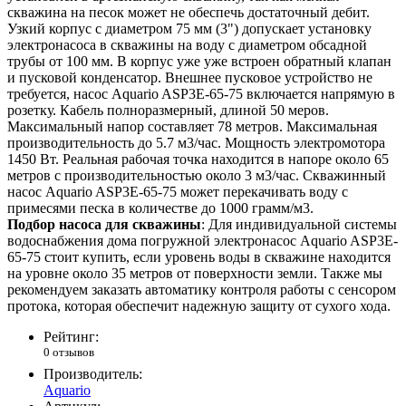
скважина на песок может не обеспечь достаточный дебит.
Узкий корпус с диаметром 75 мм (3") допускает установку
электронасоса в скважины на воду с диаметром обсадной
трубы от 100 мм. В корпус уже уже встроен обратный клапан
и пусковой конденсатор. Внешнее пусковое устройство не
требуется, насос Aquario ASP3E-65-75 включается напрямую в
розетку. Кабель полноразмерный, длиной 50 меров.
Максимальный напор составляет 78 метров. Максимальная
производительность до 5.7 м3/час. Мощность электромотора
1450 Вт. Реальная рабочая точка находится в напоре около 65
метров с производительностью около 3 м3/час. Скважинный
насос Aquario ASP3E-65-75 может перекачивать воду с
примесями песка в количестве до 1000 грамм/м3.
Подбор насоса для скважины
: Для индивидуальной системы
водоснабжения дома погружной электронасос Aquario ASP3E-
65-75 стоит купить, если уровень воды в скважине находится
на уровне около 35 метров от поверхности земли. Также мы
рекомендуем заказать автоматику контроля работы с сенсором
протока, которая обеспечит надежную защиту от сухого хода.
Рейтинг:
0 отзывов
Производитель:
Aquario