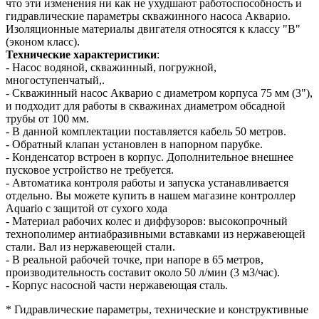
что эти изменения ни как не ухудшают работоспособность и
гидравлические параметры скважинного насоса Акварио.
Изоляционные материалы двигателя относятся к классу "B"
(эконом класс).
Технические характеристики
:
- Насос водяной, скважинный, погружной,
многоступенчатый,.
- Скважинный насос Акварио с диаметром корпуса 75 мм (3"),
и подходит для работы в скважинах диаметром обсадной
трубы от 100 мм.
- В данной комплектации поставляется кабель 50 метров.
- Обратный клапан установлен в напорном парубке.
- Конденсатор встроен в корпус. Дополнительное внешнее
пусковое устройство не требуется.
- Автоматика контроля работы и запуска устанавливается
отдельно. Вы можете купить в нашем магазине контроллер
Aquario с защитой от сухого хода
- Материал рабочих колес и диффузоров: высокопрочный
технополимер антиабразивными вставками из нержавеющей
стали. Вал из нержавеющей стали.
- В реальной рабочей точке, при напоре в 65 метров,
производительность составит около 50 л/мин (3 м3/час).
- Корпус насосной части нержавеющая сталь.
* Гидравлические параметры, технические и конструктивные